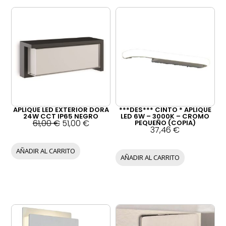
Página
Página
Página
Página
APLIQUE LED EXTERIOR DORA
***DES*** CINTO * APLIQUE
24W CCT IP65 NEGRO
LED 6W – 3000K – CROMO
E
E
61,00
€
51,00
€
PEQUEÑO (COPIA)
37,46
€
l
l
p
p
r
r
AÑADIR AL CARRITO
e
e
AÑADIR AL CARRITO
c
c
i
i
o
o
o
a
r
c
i
t
g
u
i
a