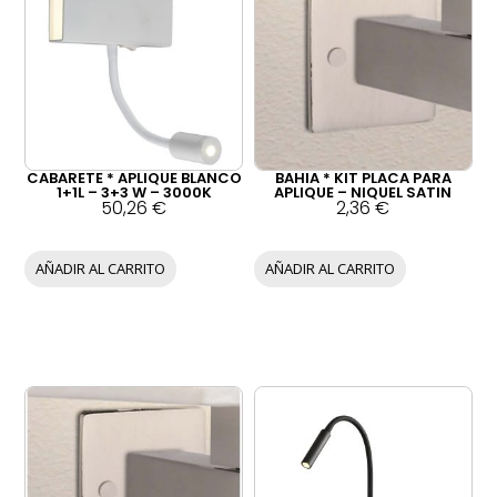
n
l
a
e
l
s
e
:
r
5
a
1
:
,
6
0
1
0
,
CABARETE * APLIQUE BLANCO
BAHIA * KIT PLACA PARA
0
€
1+1L – 3+3 W – 3000K
APLIQUE – NIQUEL SATIN
0
.
50,26
€
2,36
€
€
.
AÑADIR AL CARRITO
AÑADIR AL CARRITO