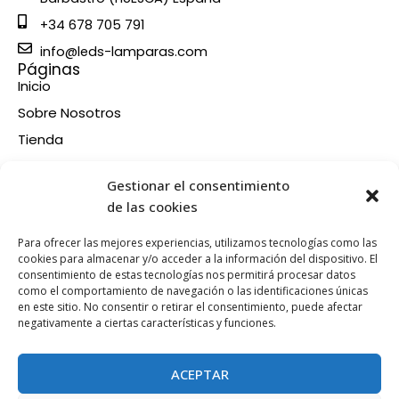
+34 678 705 791
info@leds-lamparas.com
Páginas
Inicio
Sobre Nosotros
Tienda
Contacto
Información
Gestionar el consentimiento
Aviso legal
de las cookies
Política de privacidad
Para ofrecer las mejores experiencias, utilizamos tecnologías como las
Condiciones de compra
cookies para almacenar y/o acceder a la información del dispositivo. El
consentimiento de estas tecnologías nos permitirá procesar datos
Política de devoluciones y reembolsos
como el comportamiento de navegación o las identificaciones únicas
Política de cookies
en este sitio. No consentir o retirar el consentimiento, puede afectar
Síganos en nuestras RRSS
negativamente a ciertas características y funciones.
F
X
P
I
a
-
i
n
ACEPTAR
c
t
n
s