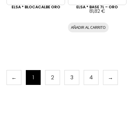
ELSA * BLOCACALBE ORO
ELSA * BASE 7L – ORO
81,82
€
AÑADIR AL CARRITO
←
1
2
3
4
→