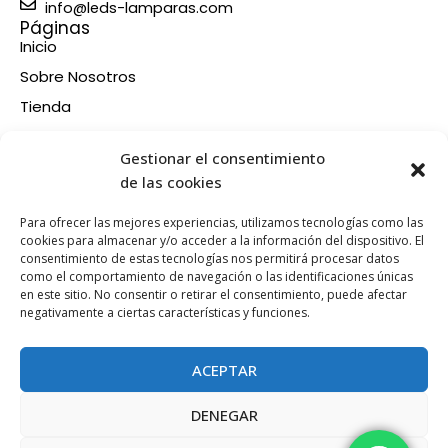
info@leds-lamparas.com
Páginas
Inicio
Sobre Nosotros
Tienda
Contacto
Información
Gestionar el consentimiento
Aviso legal
de las cookies
Política de privacidad
Para ofrecer las mejores experiencias, utilizamos tecnologías como las
Condiciones de compra
cookies para almacenar y/o acceder a la información del dispositivo. El
consentimiento de estas tecnologías nos permitirá procesar datos
Política de devoluciones y reembolsos
como el comportamiento de navegación o las identificaciones únicas
Política de cookies
en este sitio. No consentir o retirar el consentimiento, puede afectar
Síganos en nuestras RRSS
negativamente a ciertas características y funciones.
F
X
P
I
a
-
i
n
ACEPTAR
c
t
n
s
e
w
t
t
DENEGAR
b
i
e
a
Esta web está financiada por la Unión Europea - Next