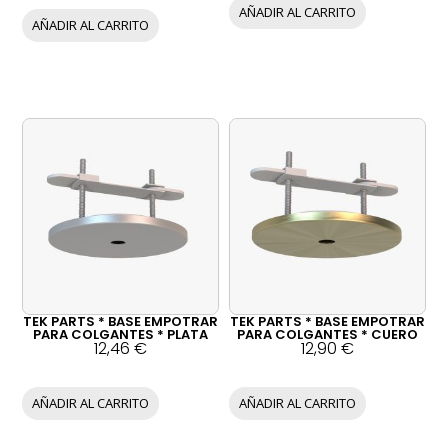
p
AÑADIR AL CARRITO
á
AÑADIR AL CARRITO
g
i
n
a
d
e
p
r
o
d
u
c
TEK PARTS * BASE EMPOTRAR
TEK PARTS * BASE EMPOTRAR
PARA COLGANTES * PLATA
PARA COLGANTES * CUERO
t
12,46
€
12,90
€
o
AÑADIR AL CARRITO
AÑADIR AL CARRITO