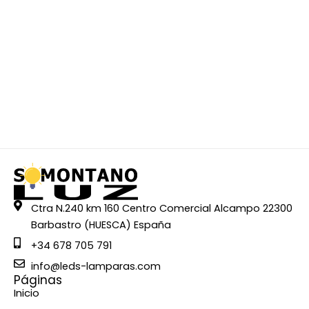
i
e
n
e
m
ú
l
t
i
p
l
e
Ctra N.240 km 160 Centro Comercial Alcampo 22300
s
Barbastro (HUESCA) España
v
a
+34 678 705 791
r
info@leds-lamparas.com
i
Páginas
Inicio
a