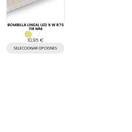
BOMBILLA LINEAL LED 9 W R7S
118 MM
10,95
€
E
SELECCIONAR OPCIONES
s
t
e
p
r
o
d
u
c
t
o
t