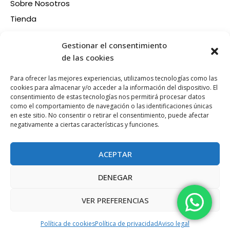
n
Sobre Nosotros
t
Tienda
e
Contacto
s
Información
Gestionar el consentimiento
.
Aviso legal
de las cookies
L
Política de privacidad
a
Para ofrecer las mejores experiencias, utilizamos tecnologías como las
Condiciones de compra
s
cookies para almacenar y/o acceder a la información del dispositivo. El
consentimiento de estas tecnologías nos permitirá procesar datos
Política de devoluciones y reembolsos
o
como el comportamiento de navegación o las identificaciones únicas
p
Política de cookies
en este sitio. No consentir o retirar el consentimiento, puede afectar
Síganos en nuestras RRSS
c
negativamente a ciertas características y funciones.
F
X
P
I
i
a
-
i
n
o
ACEPTAR
c
t
n
s
n
e
w
t
t
e
DENEGAR
b
i
e
a
s
Esta web está financiada por la Unión Europea - Next
o
t
r
g
Generation EU
s
VER PREFERENCIAS
o
t
e
r
e
k
e
s
a
p
Política de cookies
Política de privacidad
Aviso legal