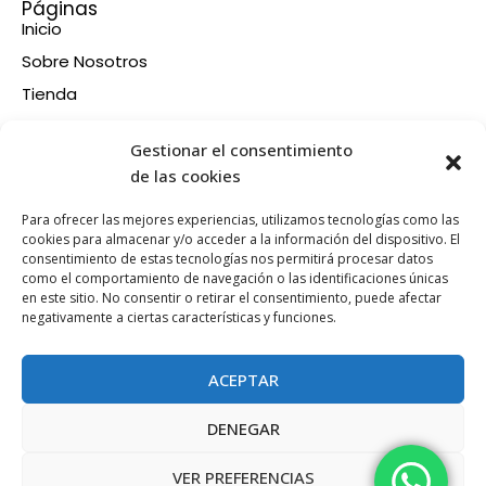
Páginas
Inicio
Sobre Nosotros
Tienda
Contacto
Información
Gestionar el consentimiento
Aviso legal
de las cookies
Política de privacidad
Para ofrecer las mejores experiencias, utilizamos tecnologías como las
Condiciones de compra
cookies para almacenar y/o acceder a la información del dispositivo. El
consentimiento de estas tecnologías nos permitirá procesar datos
Política de devoluciones y reembolsos
como el comportamiento de navegación o las identificaciones únicas
Política de cookies
en este sitio. No consentir o retirar el consentimiento, puede afectar
Síganos en nuestras RRSS
negativamente a ciertas características y funciones.
F
X
P
I
a
-
i
n
ACEPTAR
c
t
n
s
e
w
t
t
DENEGAR
b
i
e
a
Esta web está financiada por la Unión Europea - Next
o
t
r
g
Generation EU
VER PREFERENCIAS