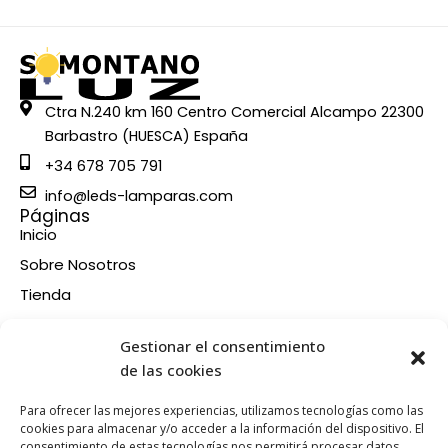
Ctra N.240 km 160 Centro Comercial Alcampo 22300
Barbastro (HUESCA) España
+34 678 705 791
info@leds-lamparas.com
Páginas
Inicio
Sobre Nosotros
Tienda
Contacto
Información
Gestionar el consentimiento
Aviso legal
de las cookies
Política de privacidad
Para ofrecer las mejores experiencias, utilizamos tecnologías como las
Condiciones de compra
cookies para almacenar y/o acceder a la información del dispositivo. El
consentimiento de estas tecnologías nos permitirá procesar datos