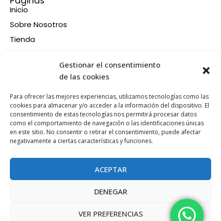
Páginas
Inicio
Sobre Nosotros
Tienda
Contacto
Información
Gestionar el consentimiento
Aviso legal
de las cookies
Política de privacidad
Para ofrecer las mejores experiencias, utilizamos tecnologías como las
Condiciones de compra
cookies para almacenar y/o acceder a la información del dispositivo. El
consentimiento de estas tecnologías nos permitirá procesar datos
Política de devoluciones y reembolsos
como el comportamiento de navegación o las identificaciones únicas
Política de cookies
en este sitio. No consentir o retirar el consentimiento, puede afectar
Síganos en nuestras RRSS
negativamente a ciertas características y funciones.
F
X
P
I
a
-
i
n
ACEPTAR
c
t
n
s
e
w
t
t
DENEGAR
b
i
e
a
Esta web está financiada por la Unión Europea - Next
o
t
r
g
Generation EU
VER PREFERENCIAS