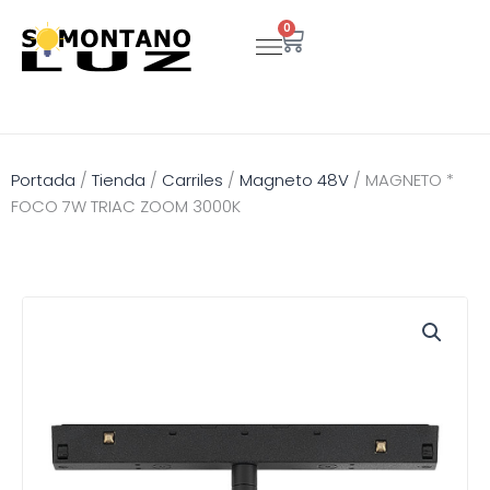
Ir
0
Carrito
al
contenido
Portada
/
Tienda
/
Carriles
/
Magneto 48V
/
MAGNETO *
FOCO 7W TRIAC ZOOM 3000K