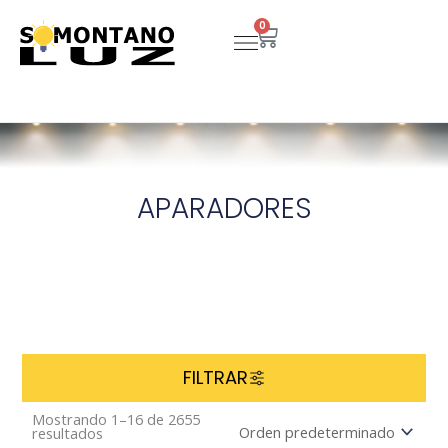
Ir
0
Carrito
al
contenido
APARADORES
FILTRAR
Mostrando 1–16 de 2655
resultados