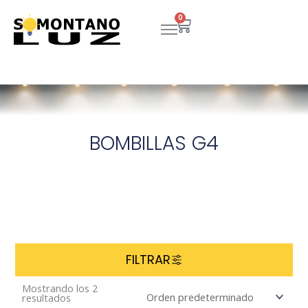
Ir
0
Carrito
al
contenido
BOMBILLAS G4
FILTRAR
Mostrando los 2
resultados