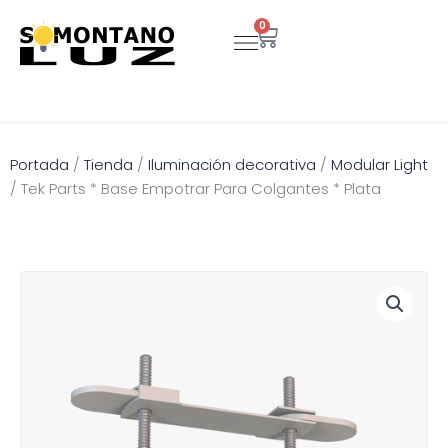
Ir
0
Carrito
al
contenido
Portada
/
Tienda
/
Iluminación decorativa
/
Modular Light
/
Tek Parts * Base Empotrar Para Colgantes * Plata