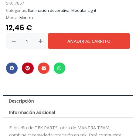
SKU
7857
Categorías:
Iluminación decorativa
,
Modular Light
Marca:
Mantra
12,46
€
Tek
AÑADIR AL CARRITO
Parts
*
Base
Empotrar
Para
Colgantes
*
Plata
Descripción
cantidad
Información adicional
El diseño de TEK PARTS, obra de MANTRA TEAM,
combina creatividad y precisión en tek. Está compuesta