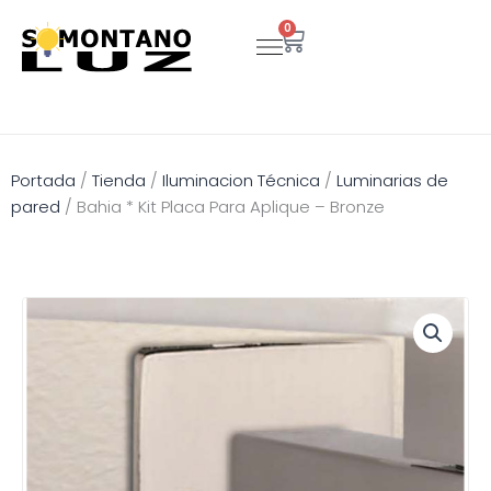
Ir
0
Carrito
al
contenido
Portada
/
Tienda
/
Iluminacion Técnica
/
Luminarias de
pared
/
Bahia * Kit Placa Para Aplique – Bronze