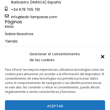
Barbastro (HUESCA) España
+34 678 705 791
info@leds-lamparas.com
Páginas
Inicio
Sobre Nosotros
Tienda
Contacto
Información
Gestionar el consentimiento
Aviso legal
de las cookies
Política de privacidad
Para ofrecer las mejores experiencias, utilizamos tecnologías como las
Condiciones de compra
cookies para almacenar y/o acceder a la información del dispositivo. El
consentimiento de estas tecnologías nos permitirá procesar datos
Política de devoluciones y reembolsos
como el comportamiento de navegación o las identificaciones únicas
Política de cookies
en este sitio. No consentir o retirar el consentimiento, puede afectar
Síganos en nuestras RRSS
negativamente a ciertas características y funciones.
F
X
P
I
a
-
i
n
ACEPTAR
c
t
n
s