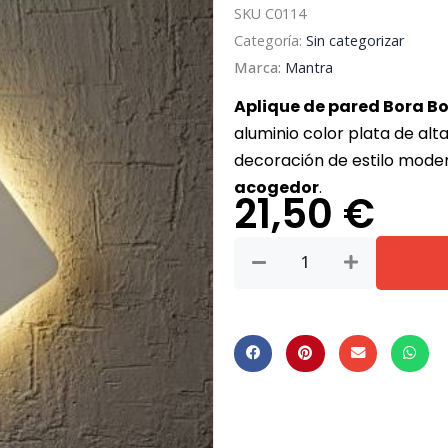
SKU
C0114
Categoría:
Sin categorizar
Marca:
Mantra
Aplique de pared Bora B
aluminio color plata de alt
decoración de estilo mode
acogedor
.
21,50
€
Bora
Bora
*
Aplique
Led
Cuadrado
Plata
-