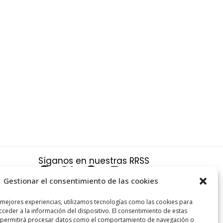
Síganos en nuestras RRSS
F
X
P
I
a
-
i
n
Gestionar el consentimiento de las cookies
c
t
n
s
a
 mejores experiencias, utilizamos tecnologías como las cookies para
e
w
t
t
ceder a la información del dispositivo. El consentimiento de estas
s y
b
i
e
a
 permitirá procesar datos como el comportamiento de navegación o