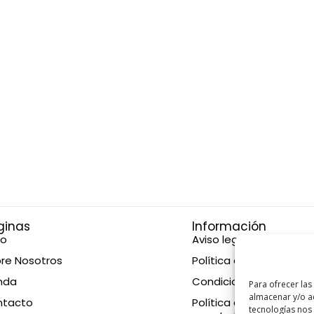
ginas
Información
io
Aviso legal
re Nosotros
Política de privacidad
nda
Condiciones de compr
Para ofrecer las
almacenar y/o ac
ntacto
Política de devolucione
tecnologías nos