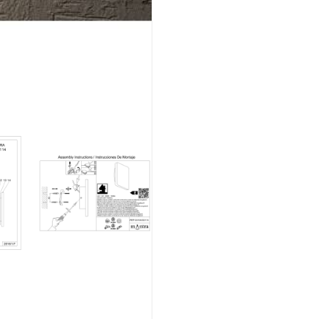
12W
3000K
cantidad