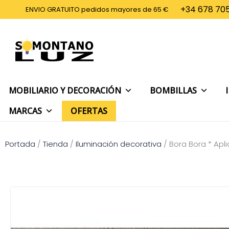
Ir
+34 678 705
ENVIO GRATUITO pedidos mayores de 65 €
al
contenido
MOBILIARIO Y DECORACIÓN
BOMBILLAS
MARCAS
OFERTAS
Portada
/
Tienda
/
Iluminación decorativa
/
Bora Bora * Apl