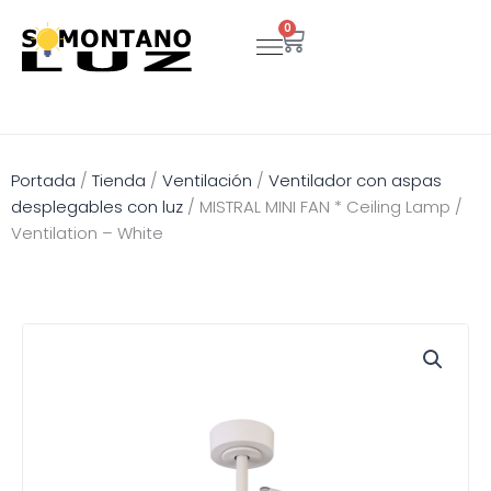
Ir
0
Carrito
al
contenido
Portada
/
Tienda
/
Ventilación
/
Ventilador con aspas
desplegables con luz
/
MISTRAL MINI FAN * Ceiling Lamp /
Ventilation – White