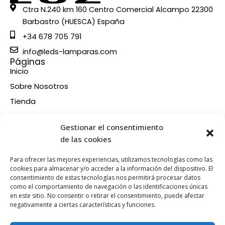
Ctra N.240 km 160 Centro Comercial Alcampo 22300
Barbastro (HUESCA) España
+34 678 705 791
info@leds-lamparas.com
Páginas
Inicio
Sobre Nosotros
Tienda
Contacto
Información
Gestionar el consentimiento
Aviso legal
de las cookies
Política de privacidad
Para ofrecer las mejores experiencias, utilizamos tecnologías como las
Condiciones de compra
cookies para almacenar y/o acceder a la información del dispositivo. El
consentimiento de estas tecnologías nos permitirá procesar datos
Política de devoluciones y reembolsos
como el comportamiento de navegación o las identificaciones únicas
Política de cookies
en este sitio. No consentir o retirar el consentimiento, puede afectar
Síganos en nuestras RRSS
negativamente a ciertas características y funciones.
F
X
P
I