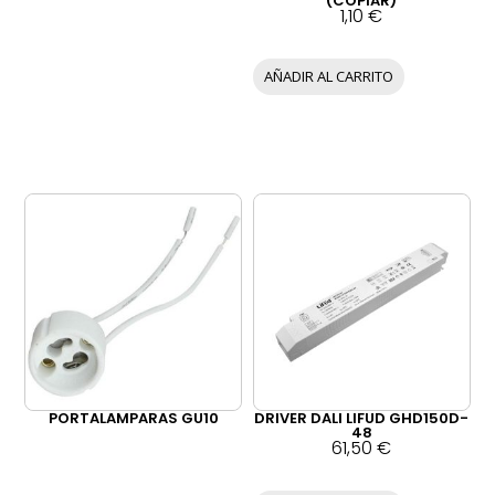
(COPIAR)
1,10
€
AÑADIR AL CARRITO
PORTALAMPARAS GU10
DRIVER DALI LIFUD GHD150D-
48
61,50
€