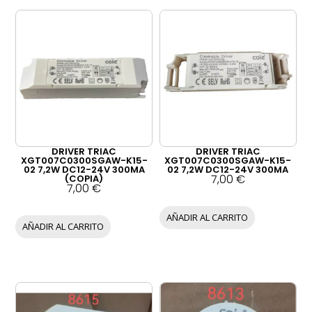
DRIVER TRIAC
DRIVER TRIAC
XGT007C0300SGAW-K15-
XGT007C0300SGAW-K15-
02 7,2W DC12-24V 300MA
02 7,2W DC12-24V 300MA
7,00
€
(COPIA)
7,00
€
AÑADIR AL CARRITO
AÑADIR AL CARRITO