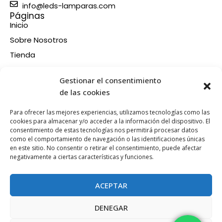
info@leds-lamparas.com
Páginas
Inicio
Sobre Nosotros
Tienda
Contacto
Información
Gestionar el consentimiento
Aviso legal
de las cookies
Política de privacidad
Para ofrecer las mejores experiencias, utilizamos tecnologías como las
Condiciones de compra
cookies para almacenar y/o acceder a la información del dispositivo. El
consentimiento de estas tecnologías nos permitirá procesar datos
Política de devoluciones y reembolsos
como el comportamiento de navegación o las identificaciones únicas
Política de cookies
en este sitio. No consentir o retirar el consentimiento, puede afectar
Síganos en nuestras RRSS
negativamente a ciertas características y funciones.
F
X
P
I
a
-
i
n
ACEPTAR
c
t
n
s
e
w
t
t
DENEGAR
b
i
e
a
Esta web está financiada por la Unión Europea - Next