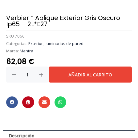
Verbier * Aplique Exterior Gris Oscuro
Ip65 – 2L*E27
SKU
7066
Categorías:
Exterior
,
Luminarias de pared
Marca:
Mantra
62,08
€
Verbier
AÑADIR AL CARRITO
*
Aplique
Exterior
Gris
Oscuro
Ip65
-
2L*E27
Descripción
cantidad