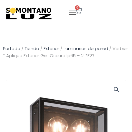
Ir
0
Carrito
al
contenido
Portada
/
Tienda
/
Exterior
/
Luminarias de pared
/
Verbier
* Aplique Exterior Gris Oscuro Ip65 – 2L*E27