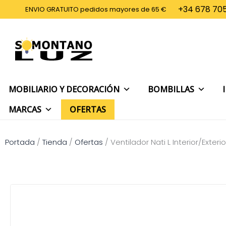
Ir
+34 678 705
ENVIO GRATUITO pedidos mayores de 65 €
al
contenido
MOBILIARIO Y DECORACIÓN
BOMBILLAS
MARCAS
OFERTAS
Portada
/
Tienda
/
Ofertas
/
Ventilador Nati L Interior/Exter