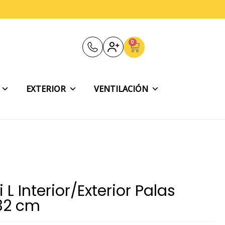
0
Carrito
EXTERIOR
VENTILACIÓN
 L Interior/Exterior Palas
32 cm