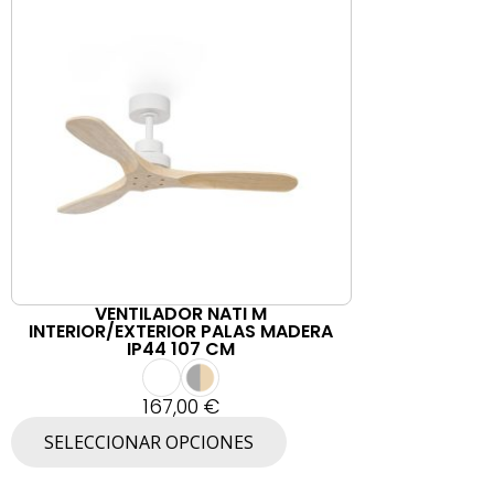
VENTILADOR NATI M
INTERIOR/EXTERIOR PALAS MADERA
IP44 107 CM
167,00
€
E
SELECCIONAR OPCIONES
s
t