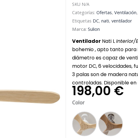
SKU
N/A
Categorías:
Ofertas
,
Ventilación
Etiquetas
DC
,
nati
,
ventilador
Marca:
Sulion
Ventilador
Nati L
Interior/
bohemio , apto tanto para 
diámetro es capaz de venti
motor DC, 6 velocidades, f
3 palas son de madera natu
controladas. Disponible e
198,00
€
Ventilador
Color
Nati
L
Interior/Exterior
Blanco
Niquel mad
Palas