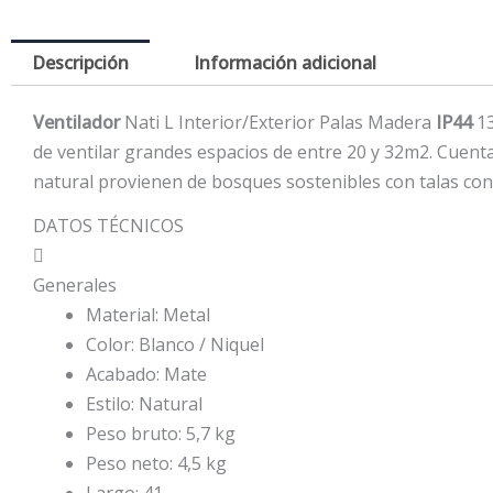
Descripción
Información adicional
Ventilador
Nati L Interior/Exterior Palas Madera
IP44
13
de ventilar grandes espacios de entre 20 y 32m2. Cuent
natural provienen de bosques sostenibles con talas co
DATOS TÉCNICOS

Generales
Material:
Metal
Color:
Blanco / Niquel
Acabado:
Mate
Estilo:
Natural
Peso bruto:
5,7 kg
Peso neto:
4,5 kg
Largo:
41