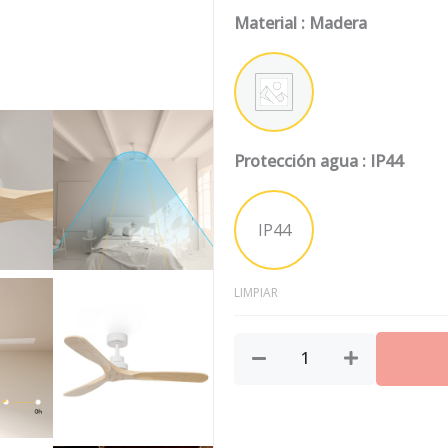
Madera
Material
: Madera
IP44
132
cm
Madera
cantidad
Protección agua
: IP44
IP44
LIMPIAR