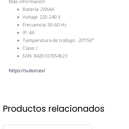
Más información
Batería:
2XAAA
Voltaje:
220-240
V
Frecuencia:
50-60 Hz
IP:
44
Temperatura de trabajo:
-20º/50⁰
Clase:
I
EAN:
8426107054623
https://sulion.es/
Productos relacionados