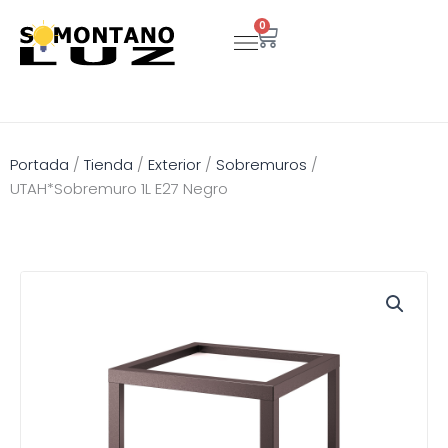
Ir
0
Carrito
al
contenido
Portada
/
Tienda
/
Exterior
/
Sobremuros
/
UTAH*Sobremuro 1L E27 Negro