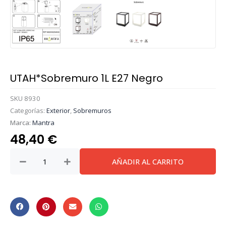
UTAH*Sobremuro 1L E27 Negro
SKU
8930
Categorías:
Exterior
,
Sobremuros
Marca:
Mantra
48,40
€
UTAH*Sobremuro
AÑADIR AL CARRITO
1L
E27
Negro
cantidad