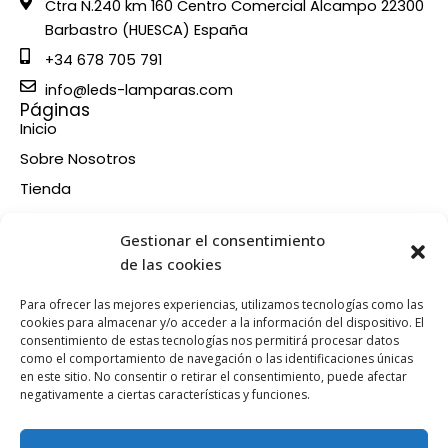
Ctra N.240 km 160 Centro Comercial Alcampo 22300
Barbastro (HUESCA) España
+34 678 705 791
info@leds-lamparas.com
Páginas
Inicio
Sobre Nosotros
Tienda
Contacto
Información
Gestionar el consentimiento
Aviso legal
de las cookies
Política de privacidad
Para ofrecer las mejores experiencias, utilizamos tecnologías como las
Condiciones de compra
cookies para almacenar y/o acceder a la información del dispositivo. El
consentimiento de estas tecnologías nos permitirá procesar datos
Política de devoluciones y reembolsos
como el comportamiento de navegación o las identificaciones únicas
Política de cookies
en este sitio. No consentir o retirar el consentimiento, puede afectar
Síganos en nuestras RRSS
negativamente a ciertas características y funciones.
F
X
P
I
a
-
i
n