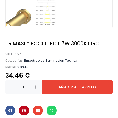
TRIMASI * FOCO LED L 7W 3000K ORO
SKU
8457
Categorías:
Empotrables
,
Iluminacion Técnica
Marca:
Mantra
34,46
€
TRIMASI
AÑADIR AL CARRITO
*
FOCO
LED
L
7W