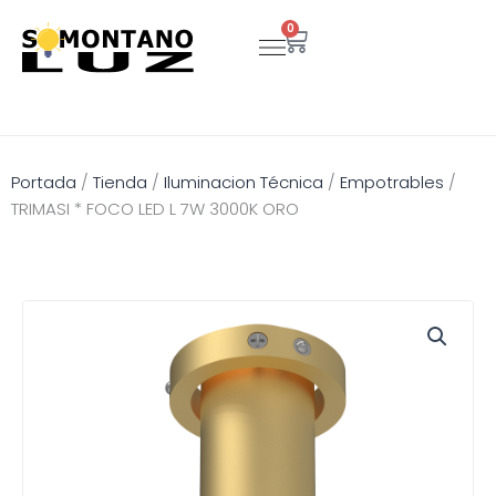
Ir
0
Carrito
al
contenido
Portada
/
Tienda
/
Iluminacion Técnica
/
Empotrables
/
TRIMASI * FOCO LED L 7W 3000K ORO