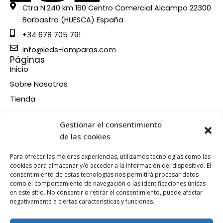
Ctra N.240 km 160 Centro Comercial Alcampo 22300
Barbastro (HUESCA) España
+34 678 705 791
info@leds-lamparas.com
Páginas
Inicio
Sobre Nosotros
Tienda
Contacto
Información
Gestionar el consentimiento
Aviso legal
de las cookies
Política de privacidad
Para ofrecer las mejores experiencias, utilizamos tecnologías como las
Condiciones de compra
cookies para almacenar y/o acceder a la información del dispositivo. El
consentimiento de estas tecnologías nos permitirá procesar datos
Política de devoluciones y reembolsos
como el comportamiento de navegación o las identificaciones únicas
Política de cookies
en este sitio. No consentir o retirar el consentimiento, puede afectar
Síganos en nuestras RRSS
negativamente a ciertas características y funciones.
F
X
P
I