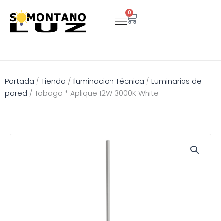
Ir
0
Carrito
al
contenido
Portada
/
Tienda
/
Iluminacion Técnica
/
Luminarias de
pared
/
Tobago * Aplique 12W 3000K White