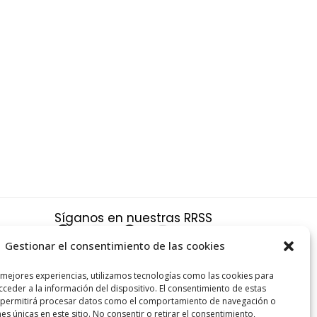
Síganos en nuestras RRSS
F
X
P
I
a
-
i
n
Gestionar el consentimiento de las cookies
c
t
n
s
a
 mejores experiencias, utilizamos tecnologías como las cookies para
e
w
t
t
ceder a la información del dispositivo. El consentimiento de estas
s y
b
i
e
a
 permitirá procesar datos como el comportamiento de navegación o
nes únicas en este sitio. No consentir o retirar el consentimiento,