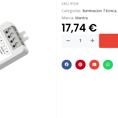
SKU
9104
Categorías:
Iluminacion Técnica
Marca:
Mantra
17,74
€
TIRAS
LED
STRIPS
*
CONTROLLER
CONSTANT
VOLTAGE
V1
12-
36V
PUSH
&