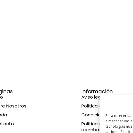
ginas
Información
io
Aviso legal
re Nosotros
Política de privacidad
nda
Condiciones de compr
Para ofrecer las
almacenar y/o ac
ntacto
Política de devolucione
tecnologías nos
reembolsos
las identificacio