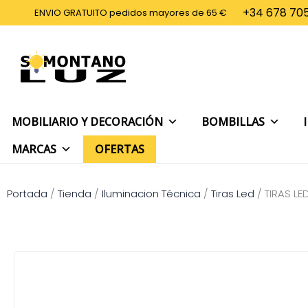
Ir
+34 678 705
ENVIO GRATUITO pedidos mayores de 65 €
al
contenido
MOBILIARIO Y DECORACIÓN
BOMBILLAS
MARCAS
OFERTAS
Portada
/
Tienda
/
Iluminacion Técnica
/
Tiras Led
/
TIRAS LE