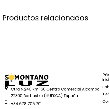
Productos relacionados
Pá
Inic
Sob
Ctra N.240 km 160 Centro Comercial Alcampo
Tie
22300 Barbastro (HUESCA) España
Co
+34 678 705 791