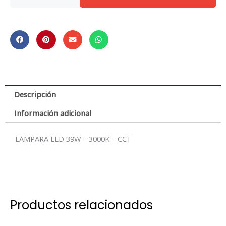
LAMPARA
LED
39W
-
3000K
-
CCT
Descripción
cantidad
Información adicional
LAMPARA LED 39W – 3000K – CCT
Productos relacionados