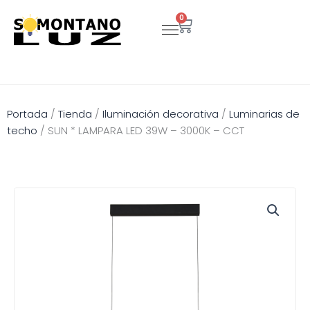
Ir
0
Carrito
al
contenido
Portada
/
Tienda
/
Iluminación decorativa
/
Luminarias de
techo
/
SUN * LAMPARA LED 39W – 3000K – CCT