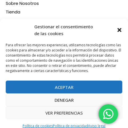
Sobre Nosotros
Tienda
Contacto
Información
Gestionar el consentimiento
Aviso legal
de las cookies
Política de privacidad
Para ofrecer las mejores experiencias, utilizamos tecnologías como las
Condiciones de compra
cookies para almacenar y/o acceder a la información del dispositivo. El
consentimiento de estas tecnologías nos permitirá procesar datos
Política de devoluciones y reembolsos
como el comportamiento de navegación o las identificaciones únicas
Política de cookies
en este sitio. No consentir o retirar el consentimiento, puede afectar
Síganos en nuestras RRSS
negativamente a ciertas características y funciones.
F
X
P
I
a
-
i
n
ACEPTAR
c
t
n
s
e
w
t
t
DENEGAR
b
i
e
a
Esta web está financiada por la Unión Europea - Next
o
t
r
g
Generation EU
VER PREFERENCIAS
o
t
e
r
k
e
s
a
Política de cookies
Política de privacidad
Aviso legal