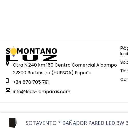
Pá
Inic
Sob
Ctra N.240 km 160 Centro Comercial Alcampo
Tie
22300 Barbastro (HUESCA) España
Co
+34 678 705 791
info@leds-lamparas.com
Esta web está financiada por la Unión Europea - Next Gen
SOTAVENTO * BAÑADOR PARED LED 3W 3