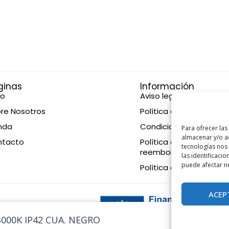
ginas
Información
io
Aviso legal
re Nosotros
Política de privacidad
nda
Condiciones de compr
Para ofrecer las
almacenar y/o ac
ntacto
Política de devolucione
tecnologías nos
reembolsos
las identificacio
puede afectar ne
Política de cookies
ACEP
eration EU
000K IP42 CUA. NEGRO