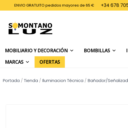
Ir
+34 678 705
ENVIO GRATUITO pedidos mayores de 65 €
al
contenido
MOBILIARIO Y DECORACIÓN
BOMBILLAS
MARCAS
OFERTAS
Portada
/
Tienda
/
Iluminacion Técnica
/
Bañador/Señalizad