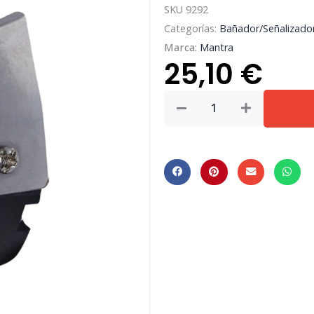
SKU
9292
Categorías:
Bañador/Señalizado
Marca:
Mantra
25,10
€
SOTAVENTO
*
BAÑADOR
PARED
LED
3W
3000K
IP42
CUA.
NEGRO
cantidad