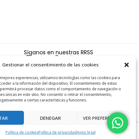
Síganos en nuestras RRSS
F
X
P
I
a
-
i
n
Gestionar el consentimiento de las cookies
c
t
n
s
a
 mejores experiencias, utilizamos tecnologías como las cookies para
e
w
t
t
ceder a la información del dispositivo. El consentimiento de estas
s y
b
i
e
a
 permitirá procesar datos como el comportamiento de navegación o
nes únicas en este sitio. No consentir o retirar el consentimiento,
o
t
r
g
gativamente a ciertas características y funciones.
o
t
e
r
k
e
s
a
TAR
DENEGAR
VER PREFERENCIAS
r
t
m
SOTAVENTO
-
+
Política de cookies
Política de privacidad
Aviso legal
25,10
€
AÑADIR AL CARRITO
*