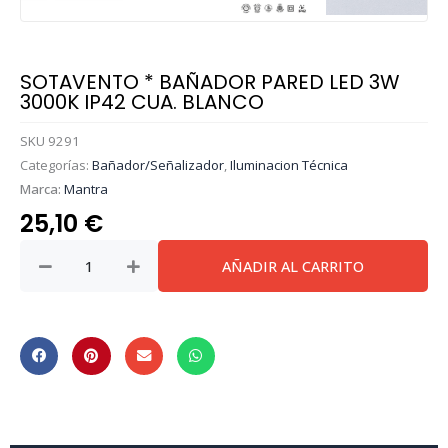
SOTAVENTO * BAÑADOR PARED LED 3W
3000K IP42 CUA. BLANCO
SKU
9291
Categorías:
Bañador/Señalizador
,
Iluminacion Técnica
Marca:
Mantra
25,10
€
SOTAVENTO
AÑADIR AL CARRITO
*
BAÑADOR
PARED
LED
3W
3000K
IP42
CUA.