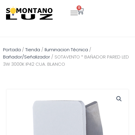
Ir
0
Carrito
al
contenido
Portada
/
Tienda
/
Iluminacion Técnica
/
Bañador/Señalizador
/
SOTAVENTO * BAÑADOR PARED LED
3W 3000K IP42 CUA. BLANCO