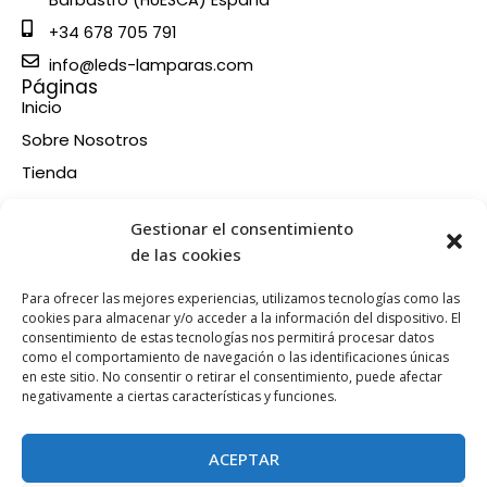
Barbastro (HUESCA) España
+34 678 705 791
info@leds-lamparas.com
Páginas
Inicio
Sobre Nosotros
Tienda
Contacto
Información
Gestionar el consentimiento
Aviso legal
de las cookies
Política de privacidad
Para ofrecer las mejores experiencias, utilizamos tecnologías como las
Condiciones de compra
cookies para almacenar y/o acceder a la información del dispositivo. El
consentimiento de estas tecnologías nos permitirá procesar datos
Política de devoluciones y reembolsos
como el comportamiento de navegación o las identificaciones únicas
Política de cookies
en este sitio. No consentir o retirar el consentimiento, puede afectar
Síganos en nuestras RRSS
negativamente a ciertas características y funciones.
F
X
P
I
a
-
i
n
ACEPTAR
c
t
n
s