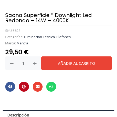
Saona Superficie * Downlight Led
Redondo – 14W – 4000K
SKU
6623
Categorías:
Iluminacion Técnica
,
Plafones
Marca:
Mantra
29,50
€
Saona
AÑADIR AL CARRITO
Superficie
*
Downlight
Led
Redondo
-
14W
-
Descripción
4000K