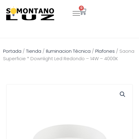
Ir
0
Carrito
al
contenido
Portada
/
Tienda
/
Iluminacion Técnica
/
Plafones
/
Saona
Superficie * Downlight Led Redondo – 14W – 4000K