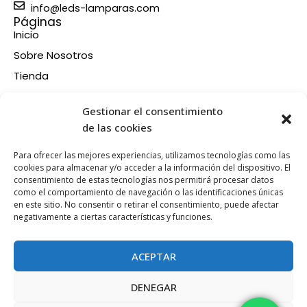
info@leds-lamparas.com
Páginas
Inicio
Sobre Nosotros
Tienda
Contacto
Información
Gestionar el consentimiento
Aviso legal
de las cookies
Política de privacidad
Para ofrecer las mejores experiencias, utilizamos tecnologías como las
Condiciones de compra
cookies para almacenar y/o acceder a la información del dispositivo. El
consentimiento de estas tecnologías nos permitirá procesar datos
Política de devoluciones y reembolsos
como el comportamiento de navegación o las identificaciones únicas
Política de cookies
en este sitio. No consentir o retirar el consentimiento, puede afectar
Síganos en nuestras RRSS
negativamente a ciertas características y funciones.
F
X
P
I
a
-
i
n
ACEPTAR
c
t
n
s
e
w
t
t
DENEGAR
b
i
e
a
Esta web está financiada por la Unión Europea - Next