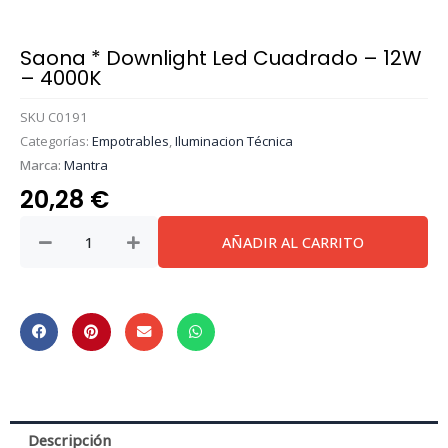
Saona * Downlight Led Cuadrado – 12W
– 4000K
SKU
C0191
Categorías:
Empotrables
,
Iluminacion Técnica
Marca:
Mantra
20,28
€
Saona
AÑADIR AL CARRITO
*
Downlight
Led
Cuadrado
-
12W
-
4000K
Descripción
cantidad