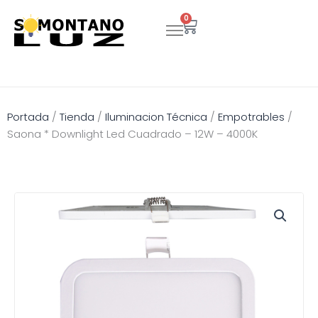
Ir
0
Carrito
al
contenido
Portada
/
Tienda
/
Iluminacion Técnica
/
Empotrables
/
Saona * Downlight Led Cuadrado – 12W – 4000K