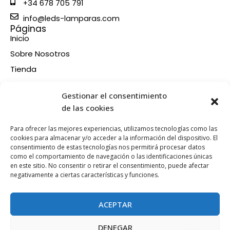
+34 678 705 791
info@leds-lamparas.com
Páginas
Inicio
Sobre Nosotros
Tienda
Contacto
Información
Gestionar el consentimiento
Aviso legal
de las cookies
Política de privacidad
Para ofrecer las mejores experiencias, utilizamos tecnologías como las
Condiciones de compra
cookies para almacenar y/o acceder a la información del dispositivo. El
consentimiento de estas tecnologías nos permitirá procesar datos
Política de devoluciones y reembolsos
como el comportamiento de navegación o las identificaciones únicas
Política de cookies
en este sitio. No consentir o retirar el consentimiento, puede afectar
Síganos en nuestras RRSS
negativamente a ciertas características y funciones.
F
X
P
I
a
-
i
n
ACEPTAR
c
t
n
s
e
w
t
t
DENEGAR