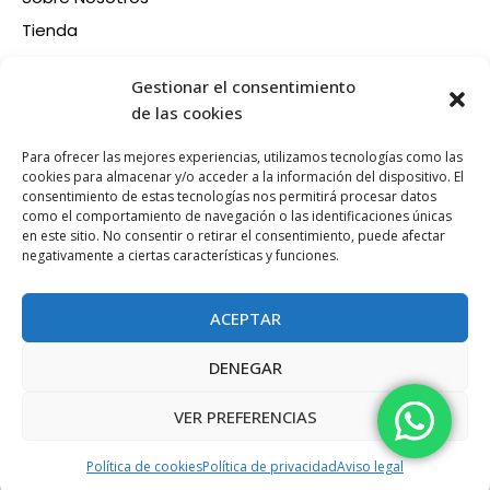
Tienda
Contacto
Información
Gestionar el consentimiento
Aviso legal
de las cookies
Política de privacidad
Para ofrecer las mejores experiencias, utilizamos tecnologías como las
Condiciones de compra
cookies para almacenar y/o acceder a la información del dispositivo. El
consentimiento de estas tecnologías nos permitirá procesar datos
Política de devoluciones y reembolsos
como el comportamiento de navegación o las identificaciones únicas
Política de cookies
en este sitio. No consentir o retirar el consentimiento, puede afectar
Síganos en nuestras RRSS
negativamente a ciertas características y funciones.
F
X
P
I
a
-
i
n
ACEPTAR
c
t
n
s
e
w
t
t
DENEGAR
b
i
e
a
Esta web está financiada por la Unión Europea - Next
o
t
r
g
Generation EU
VER PREFERENCIAS
o
t
e
r
k
e
s
a
Política de cookies
Política de privacidad
Aviso legal