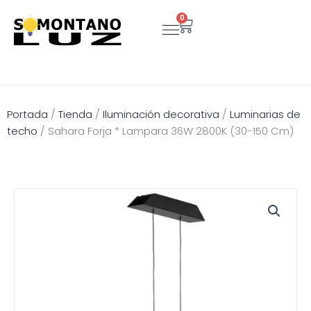
Ir
0
Carrito
al
contenido
Portada
/
Tienda
/
Iluminación decorativa
/
Luminarias de
techo
/
Sahara Forja * Lampara 36W 2800K (30-150 Cm)