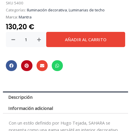
SKU
5400
Categorías:
Iluminación decorativa
,
Luminarias de techo
Marca:
Mantra
130,20
€
Sahara
AÑADIR AL CARRITO
Forja
*
Lampara
36W
2800K
(30-
150
Cm)
Descripción
cantidad
Información adicional
Con un estilo definido por Hugo Tejada, SAHARA se
presenta como una gama versátil en interior decorativo.