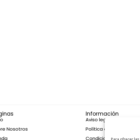
ginas
Información
io
Aviso legal
re Nosotros
Política de privacidad
nda
Condiciones de compr
Para ofrecer las