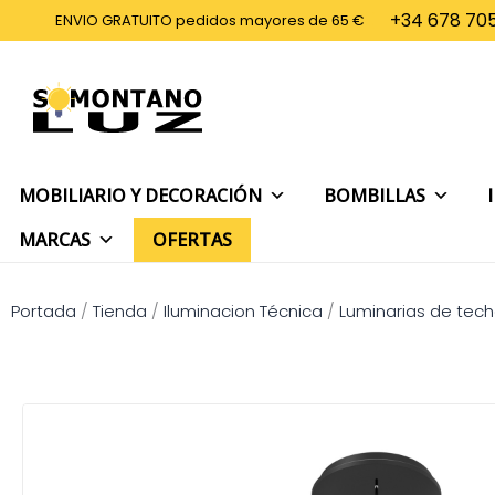
Ir
+34 678 705
ENVIO GRATUITO pedidos mayores de 65 €
al
contenido
MOBILIARIO Y DECORACIÓN
BOMBILLAS
MARCAS
OFERTAS
Portada
/
Tienda
/
Iluminacion Técnica
/
Luminarias de tec