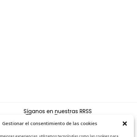
Síganos en nuestras RRSS
F
X
P
I
a
-
i
n
Gestionar el consentimiento de las cookies
c
t
n
s
a
 mejores experiencias, utilizamos tecnologías como las cookies para