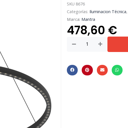
SKU
8676
Categorías:
Iluminacion Técnica
Marca:
Mantra
478,60
€
RIUMAR
*
COLGANTE
LED
60+20W
D.92CM
3000K
NEGRO
cantidad