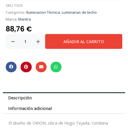
SKU
7305
Categorías:
Iluminacion Técnica
,
Luminarias de techo
Marca:
Mantra
88,76
€
Orion
AÑADIR AL CARRITO
*
Colgante
Led
Negro/Cuero
1L*8W
3000K
cantidad
Descripción
Información adicional
El diseño de ORION, obra de Hugo Tejada, combina