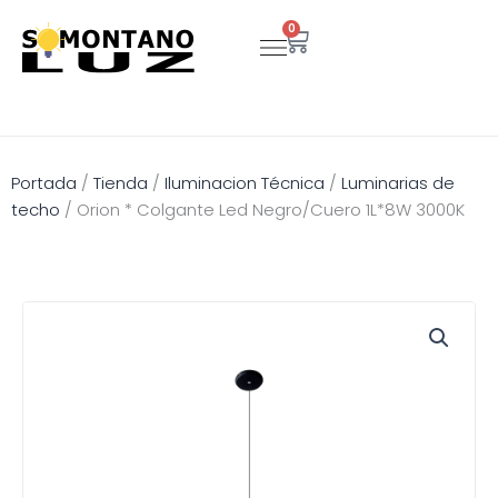
Ir
0
Carrito
al
contenido
Portada
/
Tienda
/
Iluminacion Técnica
/
Luminarias de
techo
/
Orion * Colgante Led Negro/Cuero 1L*8W 3000K