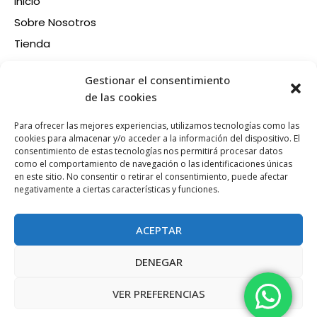
Inicio
Sobre Nosotros
Tienda
Contacto
Información
Gestionar el consentimiento
Aviso legal
de las cookies
Política de privacidad
Para ofrecer las mejores experiencias, utilizamos tecnologías como las
Condiciones de compra
cookies para almacenar y/o acceder a la información del dispositivo. El
consentimiento de estas tecnologías nos permitirá procesar datos
Política de devoluciones y reembolsos
como el comportamiento de navegación o las identificaciones únicas
Política de cookies
en este sitio. No consentir o retirar el consentimiento, puede afectar
Síganos en nuestras RRSS
negativamente a ciertas características y funciones.
F
X
P
I
a
-
i
n
ACEPTAR
c
t
n
s
e
w
t
t
DENEGAR
b
i
e
a
Esta web está financiada por la Unión Europea - Next
o
t
r
g
Generation EU
VER PREFERENCIAS
o
t
e
r