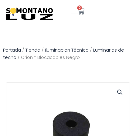
Ir
0
Carrito
al
contenido
Portada
/
Tienda
/
Iluminacion Técnica
/
Luminarias de
techo
/
Orion * Blocacables Negro