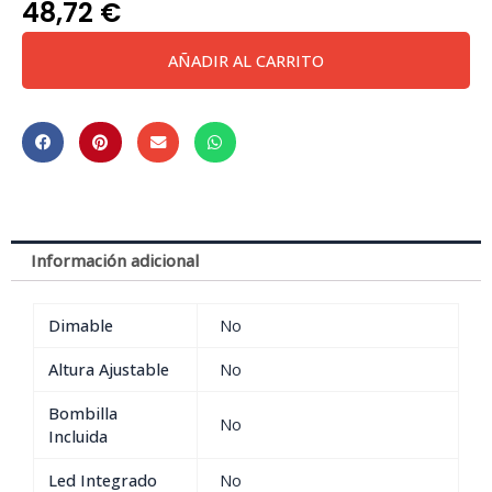
48,72
€
***Ofer/Des***
AÑADIR AL CARRITO
Olimpia
Cromo
*
Sobremesa
Led
8W
cantidad
Información adicional
Dimable
No
Altura Ajustable
No
Bombilla
No
Incluida
Led Integrado
No