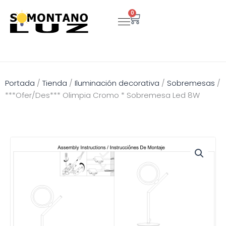
Ir
0
Carrito
al
contenido
Portada
/
Tienda
/
Iluminación decorativa
/
Sobremesas
/
***Ofer/Des*** Olimpia Cromo * Sobremesa Led 8W