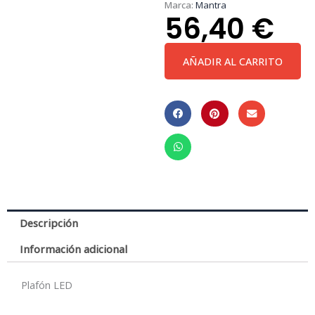
Marca:
Mantra
56,40
€
***Ofer/Des***
AÑADIR AL CARRITO
Clock
*
Plafon
Redondo
30W
-
4000K
cantidad
Descripción
Información adicional
Plafón LED