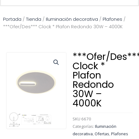
Portada
/
Tienda
/
Iluminación decorativa
/
Plafones
/
***Ofer/Des*** Clock * Plafon Redondo 30W – 4000K
***Ofer/Des**
Clock *
Plafon
Redondo
30W –
4000K
SKU
6670
Categorías:
Iluminación
decorativa
,
Ofertas
,
Plafones