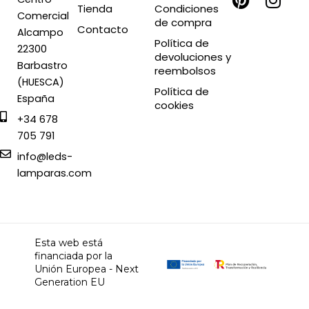
c
n
t
s
Tienda
Condiciones
Comercial
de compra
e
t
w
t
Contacto
Alcampo
b
e
i
a
Política de
22300
devoluciones y
o
r
t
g
Barbastro
reembolsos
o
e
t
r
(HUESCA)
Política de
k
s
e
a
España
cookies
t
r
m
+34 678
705 791
info@leds-
lamparas.com
Esta web está
financiada por la
Unión Europea - Next
Generation EU