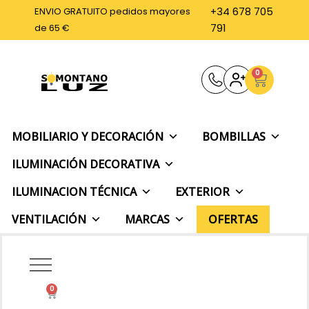
Ir
ENVIO GRATUITO pedidos mayores
+34 678 705
al
de 65 €
791
contenido
0
Carrito
MOBILIARIO Y DECORACIÓN
BOMBILLAS
ILUMINACIÓN DECORATIVA
ILUMINACION TÉCNICA
EXTERIOR
VENTILACIÓN
MARCAS
OFERTAS
0
Carrito