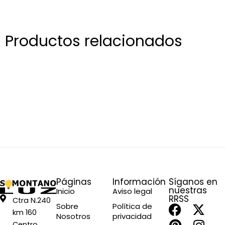
Productos relacionados
Páginas
Información
Síganos en
nuestras
Inicio
Aviso legal
RRSS
Ctra N.240
F
P
X
I
Sobre
Política de
km 160
Nosotros
privacidad
a
i
-
n
Centro