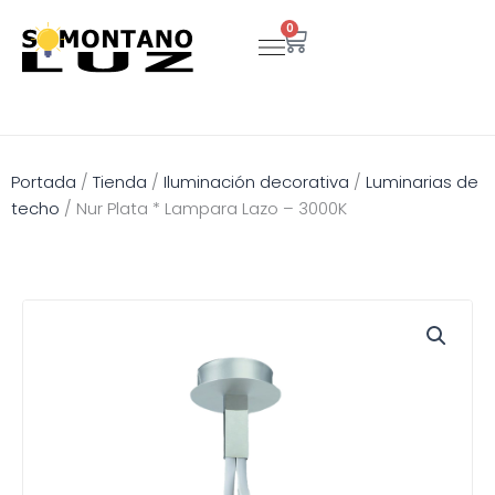
Ir
0
Carrito
al
contenido
Portada
/
Tienda
/
Iluminación decorativa
/
Luminarias de
techo
/
Nur Plata * Lampara Lazo – 3000K