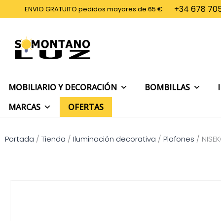
Ir
+34 678 705
ENVIO GRATUITO pedidos mayores de 65 €
al
contenido
MOBILIARIO Y DECORACIÓN
BOMBILLAS
MARCAS
OFERTAS
Portada
/
Tienda
/
Iluminación decorativa
/
Plafones
/
NISE