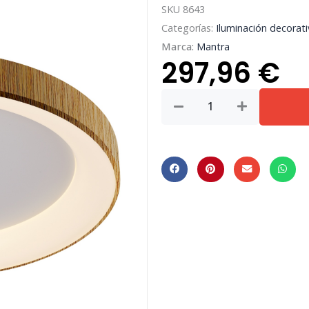
SKU
8643
Categorías:
Iluminación decorati
Marca:
Mantra
297,96
€
NISEKO
II
*
PLAFON
REDONDO
90
CM
-
CON
MANDO
CCT
-