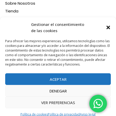
Sobre Nosotros
Tienda
Contacto
Información
Gestionar el consentimiento
Aviso legal
de las cookies
Política de privacidad
Para ofrecer las mejores experiencias, utilizamos tecnologías como las
Condiciones de compra
cookies para almacenar y/o acceder a la información del dispositivo. El
consentimiento de estas tecnologías nos permitirá procesar datos
Política de devoluciones y reembolsos
como el comportamiento de navegación o las identificaciones únicas
Política de cookies
en este sitio. No consentir o retirar el consentimiento, puede afectar
Síganos en nuestras RRSS
negativamente a ciertas características y funciones.
F
X
P
I
a
-
i
n
ACEPTAR
c
t
n
s
e
w
t
t
DENEGAR
b
i
e
a
Esta web está financiada por la Unión Europea - Next
o
t
r
g
Generation EU
VER PREFERENCIAS
o
t
e
r
k
e
s
a
Política de cookies
Política de privacidad
Aviso legal