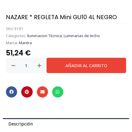
NAZARE * REGLETA Mini GU10 4L NEGRO
SKU
9181
Categorías:
Iluminacion Técnica
,
Luminarias de techo
Marca:
Mantra
51,24
€
NAZARE
AÑADIR AL CARRITO
*
REGLETA
Mini
GU10
4L
NEGRO
cantidad
Descripción