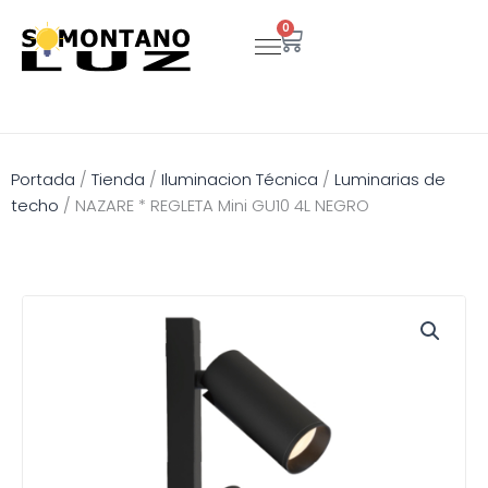
Ir
0
Carrito
al
contenido
Portada
/
Tienda
/
Iluminacion Técnica
/
Luminarias de
techo
/
NAZARE * REGLETA Mini GU10 4L NEGRO