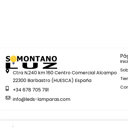
Pá
Inic
Sob
Ctra N.240 km 160 Centro Comercial Alcampo
Tie
22300 Barbastro (HUESCA) España
Co
+34 678 705 791
info@leds-lamparas.com
Esta web está financiada por la Unión Europea - Next Gen