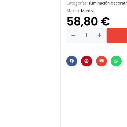
Categorías:
Iluminación decorati
Marca:
Mantra
58,80
€
MODULAR
LIGHT
*
COLGANTE
SPARK
NEGRO
cantidad