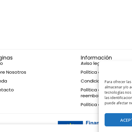
ginas
Información
io
Aviso legal
re Nosotros
Política de privacidad
nda
Condiciones de compr
Para ofrecer las
almacenar y/o ac
ntacto
Política de devolucione
tecnologías nos
reembolsos
las identificacio
puede afectar ne
Política de cookies
ACEP
eration EU