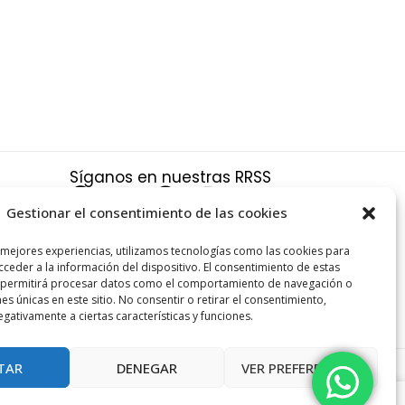
Síganos en nuestras RRSS
F
X
P
I
a
-
i
n
Gestionar el consentimiento de las cookies
c
t
n
s
a
 mejores experiencias, utilizamos tecnologías como las cookies para
e
w
t
t
ceder a la información del dispositivo. El consentimiento de estas
s y
b
i
e
a
 permitirá procesar datos como el comportamiento de navegación o
nes únicas en este sitio. No consentir o retirar el consentimiento,
o
t
r
g
gativamente a ciertas características y funciones.
o
t
e
r
k
e
s
a
TAR
DENEGAR
VER PREFERENCIAS
r
t
m
MODULAR