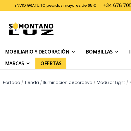
Ir
+34 678 705
ENVIO GRATUITO pedidos mayores de 65 €
al
contenido
MOBILIARIO Y DECORACIÓN
BOMBILLAS
MARCAS
OFERTAS
Portada
/
Tienda
/
Iluminación decorativa
/
Modular Light
/