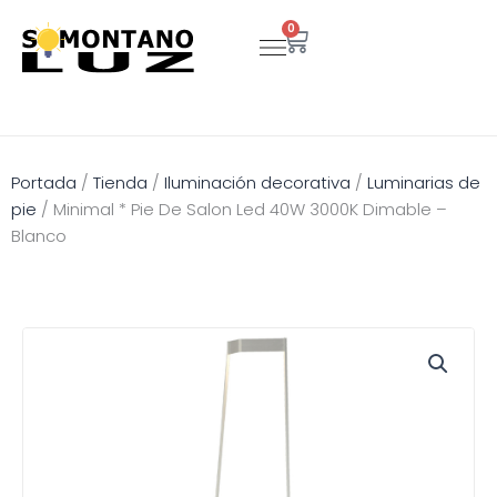
Ir
0
Carrito
al
contenido
Portada
/
Tienda
/
Iluminación decorativa
/
Luminarias de
pie
/
Minimal * Pie De Salon Led 40W 3000K Dimable –
Blanco