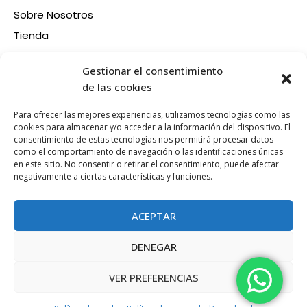
Sobre Nosotros
Tienda
Contacto
Información
Gestionar el consentimiento
Aviso legal
de las cookies
Política de privacidad
Para ofrecer las mejores experiencias, utilizamos tecnologías como las
Condiciones de compra
cookies para almacenar y/o acceder a la información del dispositivo. El
consentimiento de estas tecnologías nos permitirá procesar datos
Política de devoluciones y reembolsos
como el comportamiento de navegación o las identificaciones únicas
Política de cookies
en este sitio. No consentir o retirar el consentimiento, puede afectar
Síganos en nuestras RRSS
negativamente a ciertas características y funciones.
F
X
P
I
a
-
i
n
ACEPTAR
c
t
n
s
e
w
t
t
DENEGAR
b
i
e
a
Esta web está financiada por la Unión Europea - Next
o
t
r
g
Generation EU
VER PREFERENCIAS
o
t
e
r