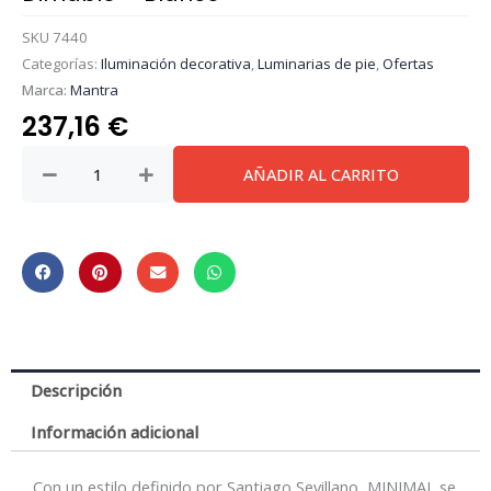
SKU
7440
Categorías:
Iluminación decorativa
,
Luminarias de pie
,
Ofertas
Marca:
Mantra
237,16
€
Minimal
AÑADIR AL CARRITO
*
Pie
De
Salon
Led
40W
3000K
Dimable
Descripción
-
Blanco
Información adicional
cantidad
Con un estilo definido por Santiago Sevillano, MINIMAL se