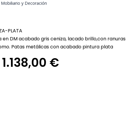
,
Mobiliario y Decoración
IZA-PLATA
en DM acabado gris ceniza, lacado brillo,con ranuras
romo. Patas metálicas con acabado pintura plata
Rango
1.138,00
€
de
precios:
desde
892,00 €
hasta
1.138,00 €