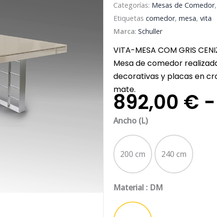
Categorías:
Mesas de Comedor
Etiquetas
comedor
,
mesa
,
vita
Marca:
Schuller
VITA-MESA COM GRIS CEN
Mesa de comedor realizada 
decorativas y placas en c
mate.
892,00
€
-
Mesa
Ancho (L)
de
Comedor
200 cm
240 cm
Vita
cantidad
Material
: DM