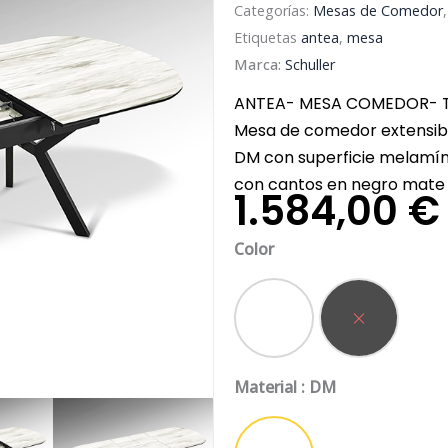
Categorías:
Mesas de Comedor
Etiquetas
antea
,
mesa
Marca:
Schuller
ANTEA- MESA COMEDOR- 
Mesa de comedor extensibl
DM con superficie melamíni
con cantos en negro mate o
1.584,00
€
Mesa
Color
de
comedor
Antea
Blanco
Negro
extensible
cantidad
Material
: DM