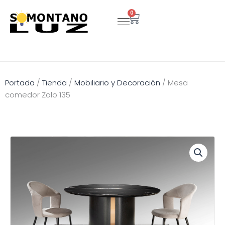
Ir
0
Carrito
al
contenido
Portada
/
Tienda
/
Mobiliario y Decoración
/
Mesa
comedor Zolo 135