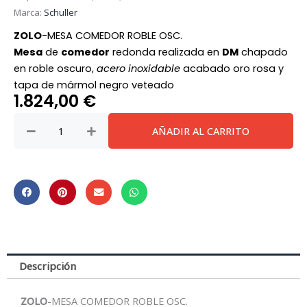
Marca:
Schuller
ZOLO
-MESA COMEDOR ROBLE OSC.
Mesa
de
comedor
redonda realizada en
DM
chapado
en roble oscuro,
acero inoxidable
acabado oro rosa y
tapa de mármol negro veteado
1.824,00
€
Mesa
AÑADIR AL CARRITO
comedor
Zolo
135
cantidad
Descripción
ZOLO
-MESA COMEDOR ROBLE OSC.