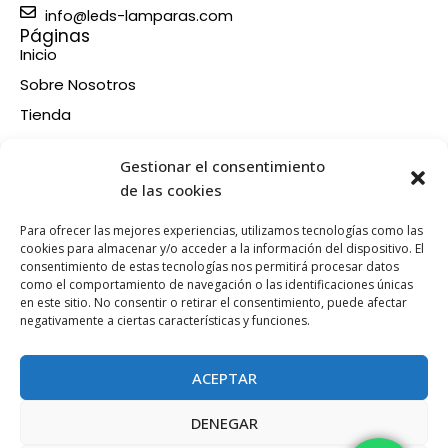
info@leds-lamparas.com
Páginas
Inicio
Sobre Nosotros
Tienda
Contacto
Información
Gestionar el consentimiento
Aviso legal
de las cookies
Política de privacidad
Para ofrecer las mejores experiencias, utilizamos tecnologías como las
Condiciones de compra
cookies para almacenar y/o acceder a la información del dispositivo. El
consentimiento de estas tecnologías nos permitirá procesar datos
Política de devoluciones y reembolsos
como el comportamiento de navegación o las identificaciones únicas
Política de cookies
en este sitio. No consentir o retirar el consentimiento, puede afectar
Síganos en nuestras RRSS
negativamente a ciertas características y funciones.
F
X
P
I
a
-
i
n
ACEPTAR
c
t
n
s
e
w
t
t
DENEGAR
b
i
e
a
Esta web está financiada por la Unión Europea - Next