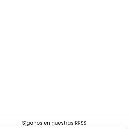
Síganos en nuestras RRSS
F
X
P
I