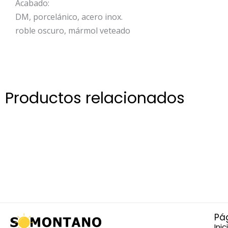
Acabado:
DM, porcelánico, acero inox.
roble oscuro, mármol veteado
Productos relacionados
Pá
Inic