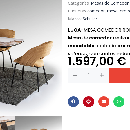
Categorías:
Mesas de Comedor
Etiquetas
comedor
,
mesa
,
oro r
Marca:
Schuller
LUCA
-MESA COMEDOR ROB
Mesa
de
comedor
realiza
inoxidable
acabado
oro 
veteado
, con cantos redo
1.597,00
€
Mesa
comedor
Luca
200
oro
rosa
cantidad