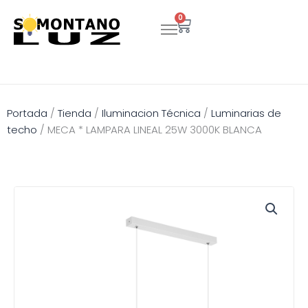
Ir
0
Carrito
al
contenido
Portada
/
Tienda
/
Iluminacion Técnica
/
Luminarias de
techo
/
MECA * LAMPARA LINEAL 25W 3000K BLANCA