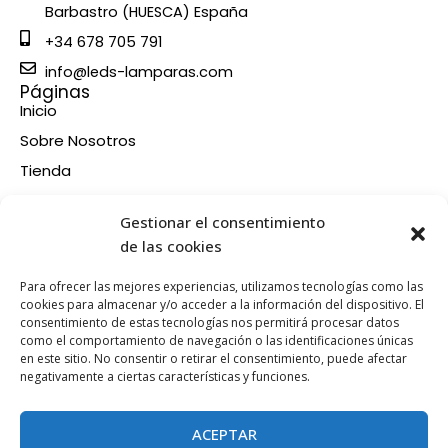
Barbastro (HUESCA) España
+34 678 705 791
info@leds-lamparas.com
Páginas
Inicio
Sobre Nosotros
Tienda
Contacto
Información
Gestionar el consentimiento
Aviso legal
de las cookies
Política de privacidad
Para ofrecer las mejores experiencias, utilizamos tecnologías como las
Condiciones de compra
cookies para almacenar y/o acceder a la información del dispositivo. El
consentimiento de estas tecnologías nos permitirá procesar datos
Política de devoluciones y reembolsos
como el comportamiento de navegación o las identificaciones únicas
Política de cookies
en este sitio. No consentir o retirar el consentimiento, puede afectar
Síganos en nuestras RRSS
negativamente a ciertas características y funciones.
F
X
P
I
a
-
i
n
ACEPTAR
c
t
n
s