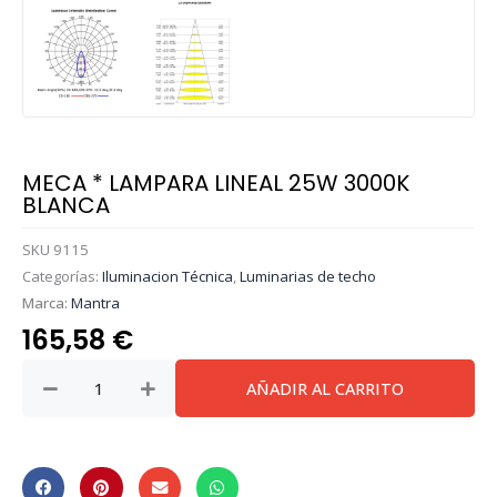
MECA * LAMPARA LINEAL 25W 3000K
BLANCA
SKU
9115
Categorías:
Iluminacion Técnica
,
Luminarias de techo
Marca:
Mantra
165,58
€
MECA
AÑADIR AL CARRITO
*
LAMPARA
LINEAL
25W