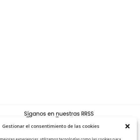
Síganos en nuestras RRSS
F
X
P
I
a
-
i
n
Gestionar el consentimiento de las cookies
c
t
n
s
a
 mejores experiencias, utilizamos tecnologías como las cookies para