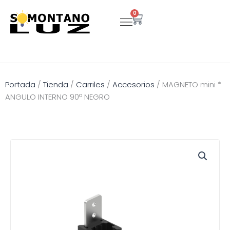
Ir
0
Carrito
al
contenido
Portada
/
Tienda
/
Carriles
/
Accesorios
/
MAGNETO mini *
ANGULO INTERNO 90º NEGRO