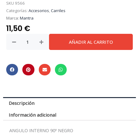
SKU
9566
Categorías:
Accesorios
,
Carriles
Marca:
Mantra
11,50
€
MAGNETO
AÑADIR AL CARRITO
mini
*
ANGULO
INTERNO
90º
NEGRO
cantidad
Descripción
Información adicional
ANGULO INTERNO 90º NEGRO