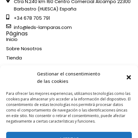
Ctra N.240 km 160 Centro Comercial Alcampo 22300
Barbastro (HUESCA) España
+34 678 705 791
info@leds-lamparas.com
Páginas
Inicio
Sobre Nosotros
Tienda
Contacto
Información
Gestionar el consentimiento
Aviso legal
de las cookies
Política de privacidad
Para ofrecer las mejores experiencias, utilizamos tecnologías como las
Condiciones de compra
cookies para almacenar y/o acceder a la información del dispositivo. El
consentimiento de estas tecnologías nos permitirá procesar datos
Política de devoluciones y reembolsos
como el comportamiento de navegación o las identificaciones únicas
Política de cookies
en este sitio. No consentir o retirar el consentimiento, puede afectar
Síganos en nuestras RRSS
negativamente a ciertas características y funciones.
F
X
P
I
a
-
i
n