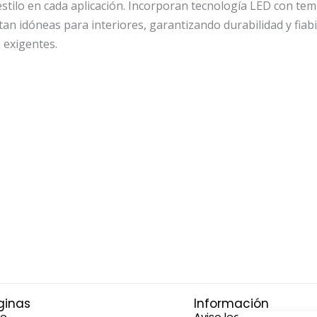
 estilo en cada aplicación. Incorporan tecnología LED con t
ultan idóneas para interiores, garantizando durabilidad y fia
 exigentes.
ginas
Información
io
Aviso legal