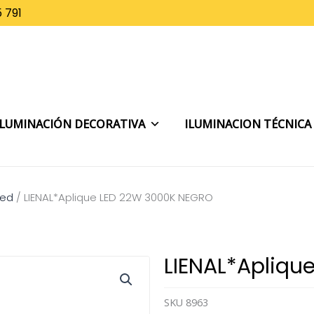
 791
ILUMINACIÓN DECORATIVA
ILUMINACION TÉCNICA
red
/
LIENAL*Aplique LED 22W 3000K NEGRO
LIENAL*Apliqu
SKU
8963