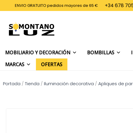
Ir
+34 678 705
ENVIO GRATUITO pedidos mayores de 65 €
al
contenido
MOBILIARIO Y DECORACIÓN
BOMBILLAS
MARCAS
OFERTAS
Portada
/
Tienda
/
Iluminación decorativa
/
Apliques de pa