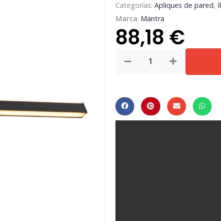
Categorías:
Apliques de pared
,
I
Marca:
Mantra
88,18
€
LIENAL*Aplique
LED
22W
3000K
NEGRO
cantidad