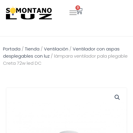
Ir
0
Carrito
al
contenido
Portada
/
Tienda
/
Ventilación
/
Ventilador con aspas
desplegables con luz
/
lámpara ventilador pala plegable
Creta 72w led DC