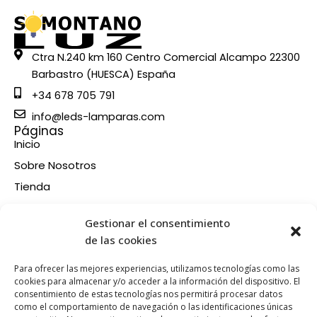
Ctra N.240 km 160 Centro Comercial Alcampo 22300
Barbastro (HUESCA) España
+34 678 705 791
info@leds-lamparas.com
Páginas
Inicio
Sobre Nosotros
Tienda
Contacto
Información
Gestionar el consentimiento
Aviso legal
de las cookies
Política de privacidad
Para ofrecer las mejores experiencias, utilizamos tecnologías como las
Condiciones de compra
cookies para almacenar y/o acceder a la información del dispositivo. El
consentimiento de estas tecnologías nos permitirá procesar datos
Política de devoluciones y reembolsos
como el comportamiento de navegación o las identificaciones únicas