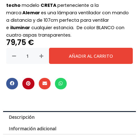
techo
modelo
CRETA
perteneciente a la
marca
Alemar
es una lámpara ventilador con mando
a distancia y de 107cm perfecta para ventilar
e
iluminar
cualquier estancia. De color BLANCO con
cuatro aspas transparentes.
79,75
€
lámpara
AÑADIR AL CARRITO
ventilador
pala
plegable
Creta
72w
led
DC
cantidad
Descripción
Información adicional