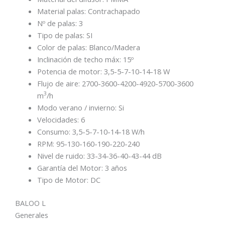
Material palas:
Contrachapado
Nº de palas:
3
Tipo de palas:
SI
Color de palas:
Blanco/Madera
Inclinación de techo máx:
15º
Potencia de motor:
3,5-5-7-10-14-18 W
Flujo de aire:
2700-3600-4200-4920-5700-3600
3
m
/h
Modo verano / invierno:
Si
Velocidades:
6
Consumo:
3,5-5-7-10-14-18 W/h
RPM:
95-130-160-190-220-240
Nivel de ruido:
33-34-36-40-43-44 dB
Garantía del Motor:
3
años
Tipo de Motor:
DC
BALOO L
Generales