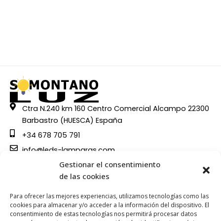
Ctra N.240 km 160 Centro Comercial Alcampo 22300
Barbastro (HUESCA) España
+34 678 705 791
info@leds-lamparas.com
Páginas
Gestionar el consentimiento
Inicio
de las cookies
Sobre Nosotros
Para ofrecer las mejores experiencias, utilizamos tecnologías como las
Tienda
cookies para almacenar y/o acceder a la información del dispositivo. El
Contacto
consentimiento de estas tecnologías nos permitirá procesar datos