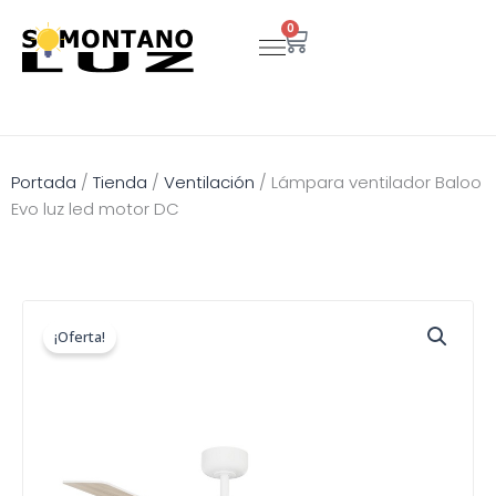
Ir
0
Carrito
al
contenido
Portada
/
Tienda
/
Ventilación
/
Lámpara ventilador Baloo
Evo luz led motor DC
¡Oferta!