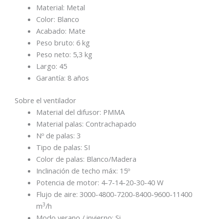
Material:
Metal
Color:
Blanco
Acabado:
Mate
Peso bruto:
6 kg
Peso neto:
5,3 kg
Largo:
45
Garantía:
8
años
Sobre el ventilador
Material del difusor:
PMMA
Material palas:
Contrachapado
Nº de palas:
3
Tipo de palas:
SI
Color de palas:
Blanco/Madera
Inclinación de techo máx:
15º
Potencia de motor:
4-7-14-20-30-40 W
Flujo de aire:
3000-4800-7200-8400-9600-11400
3
m
/h
Modo verano / invierno:
Si