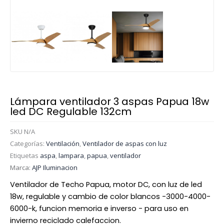
Lámpara ventilador 3 aspas Papua 18w
led DC Regulable 132cm
SKU
N/A
Categorías:
Ventilación
,
Ventilador de aspas con luz
Etiquetas
aspa
,
lampara
,
papua
,
ventilador
Marca:
AJP Iluminacion
Ventilador de Techo Papua, motor DC, con luz de led
18w, regulable y cambio de color blancos -3000-4000-
6000-k, funcion memoria e inverso - para uso en
invierno reciclado calefaccion.