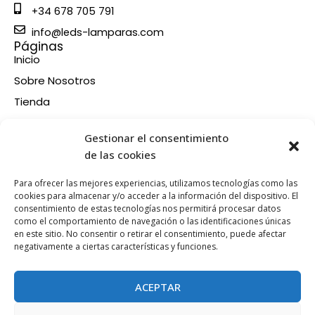
+34 678 705 791
info@leds-lamparas.com
Páginas
Inicio
Sobre Nosotros
Tienda
Contacto
Información
Gestionar el consentimiento
Aviso legal
de las cookies
Política de privacidad
Para ofrecer las mejores experiencias, utilizamos tecnologías como las
Condiciones de compra
cookies para almacenar y/o acceder a la información del dispositivo. El
consentimiento de estas tecnologías nos permitirá procesar datos
Política de devoluciones y reembolsos
como el comportamiento de navegación o las identificaciones únicas
Política de cookies
en este sitio. No consentir o retirar el consentimiento, puede afectar
Síganos en nuestras RRSS
negativamente a ciertas características y funciones.
F
X
P
I
a
-
i
n
ACEPTAR
c
t
n
s
e
w
t
t