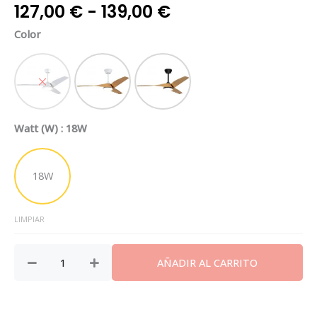
Rango
127,00
€
-
139,00
€
de
Lámpara
Color
precios:
ventilador
desde
3
127,00 €
aspas
Blanco
Blanco Madera
Negro / Madera
hasta
Papua
139,00 €
18w
Watt (W)
: 18W
led
DC
Regulable
18W
132cm
cantidad
LIMPIAR
AÑADIR AL CARRITO