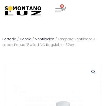
Ir
0
Carrito
al
contenido
Portada
/
Tienda
/
Ventilación
/
Lámpara ventilador 3
aspas Papua 18w led DC Regulable 132cm