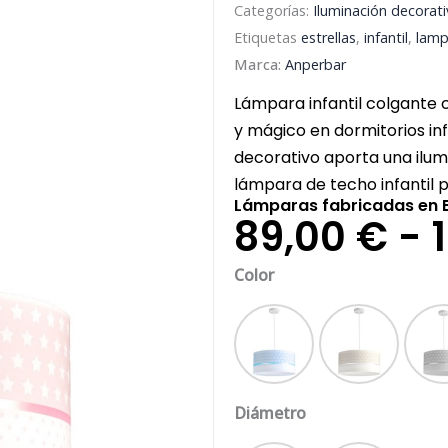
Categorías:
Iluminación decorati
Etiquetas
estrellas
,
infantil
,
lamp
Marca:
Anperbar
Lámpara infantil colgante 
y mágico en dormitorios in
decorativo aporta una ilum
lámpara de techo infantil 
Lámparas fabricadas en E
89,00
€
-
Lámpara
Color
Infantil
Colgante
con
Azul
beige
Estrellas
cantidad
Diámetro