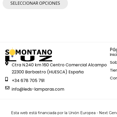
E
SELECCIONAR OPCIONES
s
t
e
p
r
o
Pá
d
Inic
u
Sob
c
Ctra N.240 km 160 Centro Comercial Alcampo
Tie
t
22300 Barbastro (HUESCA) España
o
Co
+34 678 705 791
t
info@leds-lamparas.com
i
e
n
e
Esta web está financiada por la Unión Europea - Next Gen