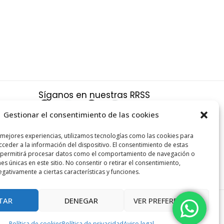
Síganos en nuestras RRSS
F
X
P
I
a
-
i
n
Gestionar el consentimiento de las cookies
c
t
n
s
a
 mejores experiencias, utilizamos tecnologías como las cookies para
e
w
t
t
ceder a la información del dispositivo. El consentimiento de estas
s y
b
i
e
a
 permitirá procesar datos como el comportamiento de navegación o
nes únicas en este sitio. No consentir o retirar el consentimiento,
o
t
r
g
gativamente a ciertas características y funciones.
o
t
e
r
k
e
s
a
TAR
DENEGAR
VER PREFERENCIAS
r
t
m
Política de cookies
Política de privacidad
Aviso legal