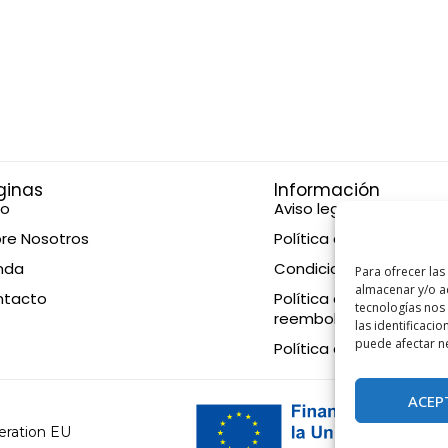
ginas
Información
io
Aviso legal
re Nosotros
Política de privacidad
nda
Condiciones de compr
Para ofrecer las
almacenar y/o ac
ntacto
Política de devolucione
tecnologías nos
reembolsos
las identificacio
puede afectar ne
Política de cookies
ACEP
eration EU