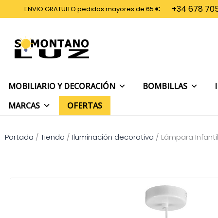
Ir
+34 678 705
ENVIO GRATUITO pedidos mayores de 65 €
al
contenido
MOBILIARIO Y DECORACIÓN
BOMBILLAS
MARCAS
OFERTAS
Portada
/
Tienda
/
Iluminación decorativa
/
Lámpara Infanti