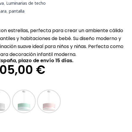
va
,
Luminarias de techo
ara
,
pantalla
con estrellas, perfecta para crear un ambiente cálido
fantiles y habitaciones de bebé. Su diseño moderno y
inación suave ideal para niños y niñas. Perfecta como
para decoración infantil moderna.
spaña, plazo de envío 15 días.
Rango
105,00
€
de
precios:
desde
89,00 €
hasta
Gris
Menta
Rosa
105,00 €