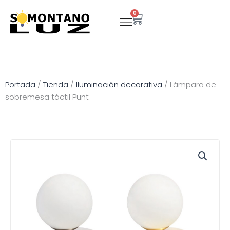
Ir
0
Carrito
al
contenido
Portada
/
Tienda
/
Iluminación decorativa
/
Lámpara de
sobremesa táctil Punt