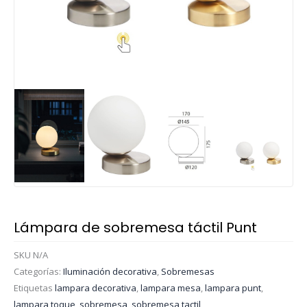
Lámpara de sobremesa táctil Punt
SKU
N/A
Categorías:
Iluminación decorativa
,
Sobremesas
Etiquetas
lampara decorativa
,
lampara mesa
,
lampara punt
,
lampara toque
,
sobremesa
,
sobremesa tactil