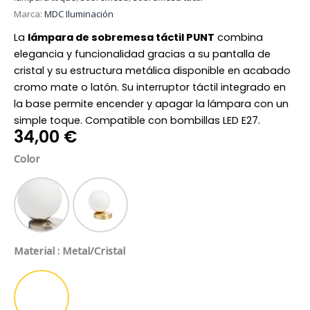
Marca:
MDC Iluminación
La
lámpara de sobremesa táctil PUNT
combina
elegancia y funcionalidad gracias a su pantalla de
cristal y su estructura metálica disponible en acabado
cromo mate o latón. Su interruptor táctil integrado en
la base permite encender y apagar la lámpara con un
simple toque. Compatible con bombillas LED E27.
34,00
€
Lámpara
Color
de
sobremesa
táctil
niquel
Oro Satinado
Punt
cantidad
Material
: Metal/Cristal
Metal/Cristal