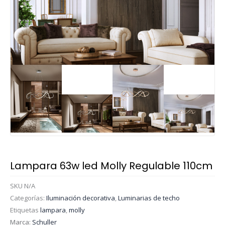
Lampara 63w led Molly Regulable 110cm
SKU
N/A
Categorías:
Iluminación decorativa
,
Luminarias de techo
Etiquetas
lampara
,
molly
Marca:
Schuller