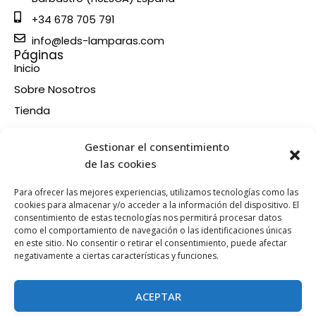
+34 678 705 791
info@leds-lamparas.com
Páginas
Inicio
Sobre Nosotros
Tienda
Contacto
Información
Gestionar el consentimiento
Aviso legal
de las cookies
Política de privacidad
Para ofrecer las mejores experiencias, utilizamos tecnologías como las
Condiciones de compra
cookies para almacenar y/o acceder a la información del dispositivo. El
consentimiento de estas tecnologías nos permitirá procesar datos
Política de devoluciones y reembolsos
como el comportamiento de navegación o las identificaciones únicas
Política de cookies
en este sitio. No consentir o retirar el consentimiento, puede afectar
Síganos en nuestras RRSS
negativamente a ciertas características y funciones.
F
X
P
I
a
-
i
n
ACEPTAR
c
t
n
s