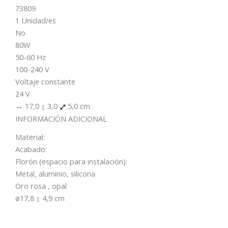
73809
1 Unidad/es
No
80W
50-60 Hz
100-240 V
Voltaje constante
24 V
↔ 17,0 ↨ 3,0
5,0 cm
INFORMACIÓN ADICIONAL
Material:
Acabado:
Florón (espacio para instalación):
Metal, aluminio, silicona
Oro rosa , opal
ø17,8 ↨ 4,9 cm