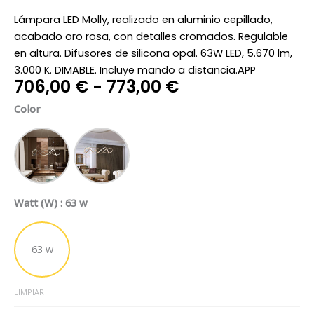
Lámpara LED Molly, realizado en aluminio cepillado,
acabado oro rosa, con detalles cromados. Regulable
en altura. Difusores de silicona opal. 63W LED, 5.670 lm,
3.000 K. DIMABLE. Incluye mando a distancia.APP
Rango
706,00
€
-
773,00
€
de
Lampara
Color
precios:
63w
desde
led
706,00 €
Molly
Cromo
Oro Rosa
hasta
Regulable
773,00 €
110cm
Watt (W)
: 63 w
cantidad
63 w
LIMPIAR