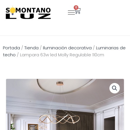
Ir
0
Carrito
al
contenido
Portada
/
Tienda
/
Iluminación decorativa
/
Luminarias de
techo
/
Lampara 63w led Molly Regulable 110cm