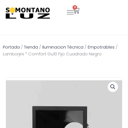
Ir
0
Carrito
al
contenido
Portada
/
Tienda
/
Iluminacion Técnica
/
Empotrables
/
Lamborjini * Comfort Gu10 Fijo Cuadrado Negro