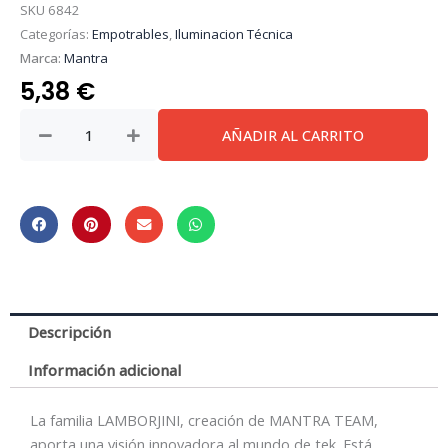
SKU
6842
Categorías:
Empotrables
,
Iluminacion Técnica
Marca:
Mantra
5,38
€
Lamborjini
AÑADIR AL CARRITO
*
Comfort
Gu10
Fijo
Cuadrado
Negro
cantidad
Descripción
Información adicional
La familia LAMBORJINI, creación de MANTRA TEAM,
aporta una visión innovadora al mundo de tek. Está